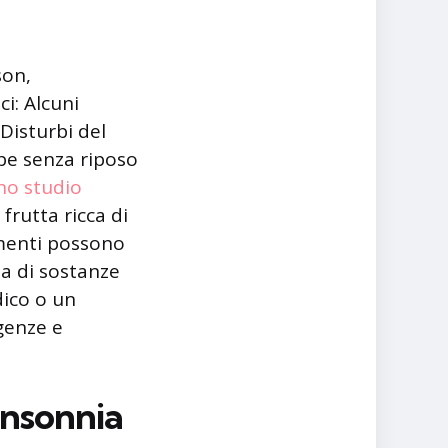
son,
i: Alcuni
Disturbi del
be senza riposo
no studio
 frutta ricca di
imenti possono
za di sostanze
dico o un
igenze e
insonnia