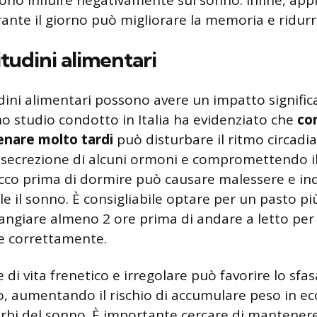
o influire negativamente sul sonno. Infine, appr
ante il giorno può migliorare la memoria e ridurre
tudini alimentari
udini alimentari possono avere un impatto signific
no studio condotto in Italia ha evidenziato che
co
enare molto tardi
può disturbare il ritmo circadi
 secrezione di alcuni ormoni e compromettendo il
icco prima di dormire può causare malessere e in
le il sonno. È consigliabile optare per un pasto pi
mangiare almeno 2 ore prima di andare a letto per
re correttamente.
le di vita frenetico e irregolare può favorire lo sf
o, aumentando il rischio di accumulare peso in ec
urbi del sonno. È importante cercare di mantener