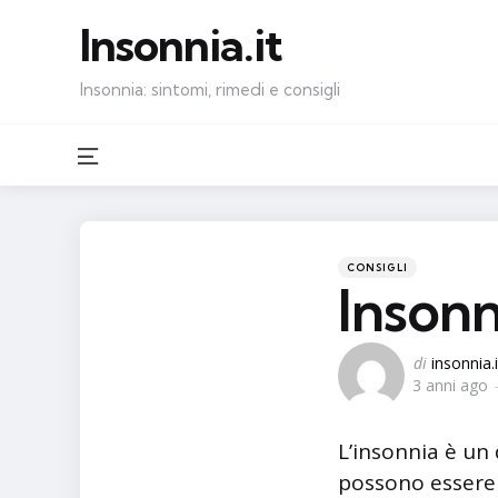
Insonnia.it
Insonnia: sintomi, rimedi e consigli
Menu
Categorie
Pubblicato
CONSIGLI
in
Inson
Postato
di
insonnia.i
3 anni ago
da
L’insonnia è un
possono essere d