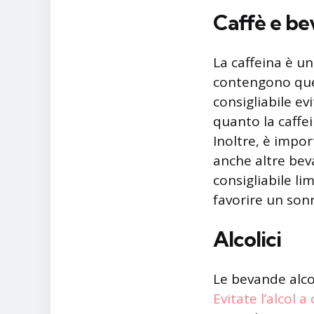
Caffè e be
La caffeina è un
contengono ques
consigliabile ev
quanto la caffe
Inoltre, è impo
anche altre beva
consigliabile l
favorire un sonn
Alcolici
Le bevande alcol
Evitate l’alcol a