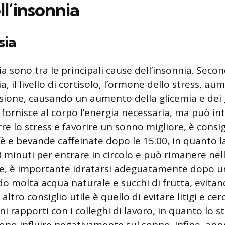
l’insonnia
sia
sia sono tra le principali cause dell’insonnia. Sec
ia, il livello di cortisolo, l’ormone dello stress, a
ione, causando un aumento della glicemia e dei g
ornisce al corpo l’energia necessaria, ma può inte
re lo stress e favorire un sonno migliore, è consigl
è e bevande caffeinate dopo le 15:00, in quanto l
0 minuti per entrare in circolo e può rimanere ne
tre, è importante idratarsi adeguatamente dopo u
o molta acqua naturale e succhi di frutta, evitand
ltro consiglio utile è quello di evitare litigi e cer
rapporti con i colleghi di lavoro, in quanto lo str