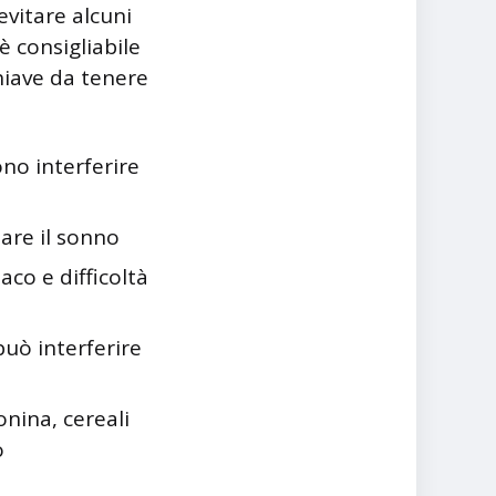
evitare alcuni
è consigliabile
hiave da tenere
no interferire
bare il sonno
aco e difficoltà
può interferire
onina, cereali
o