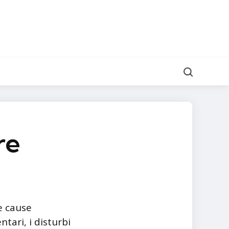
Cerca
re
e cause
ntari, i disturbi