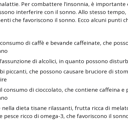
alattie. Per combattere l’insonnia, è importante 
sono interferire con il sonno. Allo stesso tempo, 
nti che favoriscono il sonno. Ecco alcuni punti c
l consumo di caffè e bevande caffeinate, che posso
nno
l’assunzione di alcolici, in quanto possono distur
ibi piccanti, che possono causare bruciore di stom
ire
il consumo di cioccolato, che contiene caffeina e 
nno
 nella dieta tisane rilassanti, frutta ricca di melat
 e pesce ricco di omega-3, che favoriscono il sonn