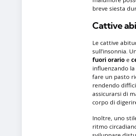
malumore posson
breve siesta dur
Cattive abi
Le cattive abit
sull’insonnia. U
fuori orario
e
c
influenzando la
fare un pasto r
rendendo diffici
assicurarsi di 
corpo di digeri
Inoltre, uno sti
ritmo circadian
sviluppare dist