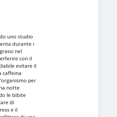
ondo uno studio
umenta durante i
rassi nel
rferire con il
iabile evitare il
a caffeina
ll’organismo per
na notte
o le bibite
care di
ess e il