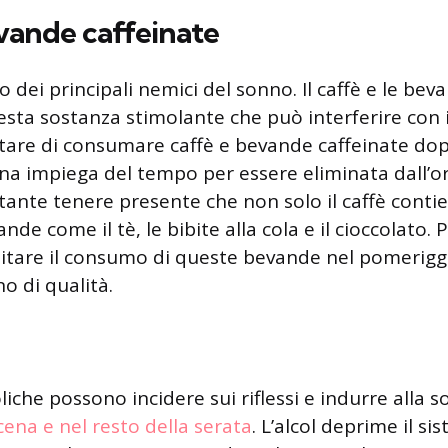
vande caffeinate
o dei principali nemici del sonno. Il caffè e le bev
ta sostanza stimolante che può interferire con i
itare di consumare caffè e bevande caffeinate dopo
ina impiega del tempo per essere eliminata dall’
rtante tenere presente che non solo il caffè conti
nde come il tè, le bibite alla cola e il cioccolato. 
imitare il consumo di queste bevande nel pomerigg
o di qualità.
iche possono incidere sui riflessi e indurre alla 
 cena e nel resto della serata
. L’alcol deprime il s