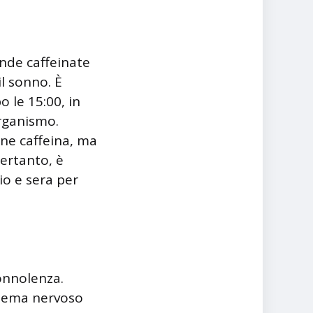
ande caffeinate
l sonno. È
 le 15:00, in
organismo.
ene caffeina, ma
Pertanto, è
io e sera per
sonnolenza.
istema nervoso