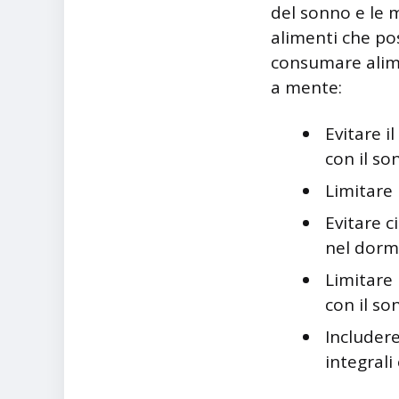
del sonno e le m
alimenti che pos
consumare alime
a mente:
Evitare i
con il so
Limitare 
Evitare c
nel dorm
Limitare 
con il so
Includere
integrali