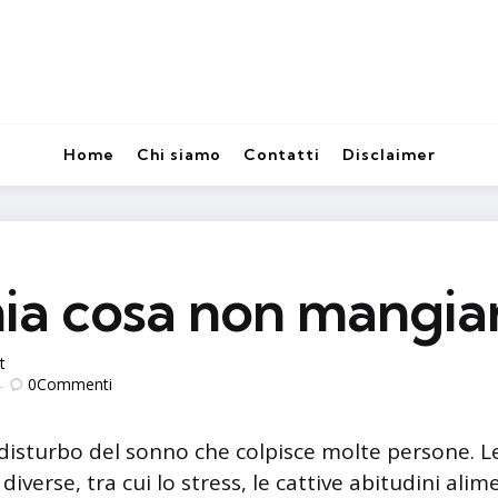
Home
Chi siamo
Contatti
Disclaimer
nia cosa non mangia
t
0
Commenti
 disturbo del sonno che colpisce molte persone. L
iverse, tra cui lo stress, le cattive abitudini alime