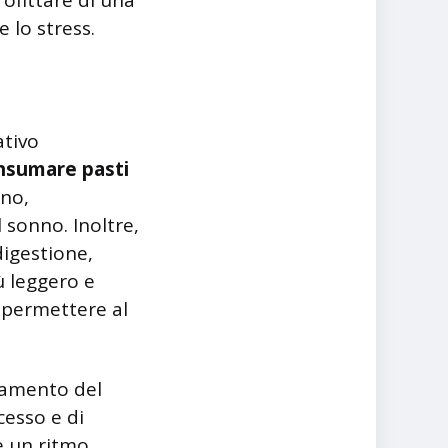
ofittare di una
 lo stress.
ativo
nsumare pasti
ano,
 sonno. Inoltre,
digestione,
ù leggero e
 permettere al
asamento del
cesso e di
e un ritmo