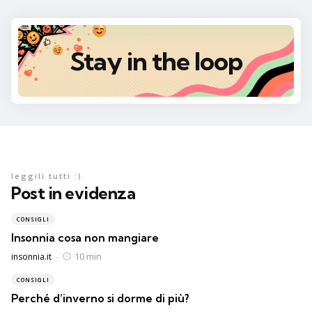
Stay in the loop
leggili tutti :)
Post in evidenza
CONSIGLI
Insonnia cosa non mangiare
Posted
10 min
insonnia.it
CONSIGLI
Perché d’inverno si dorme di più?