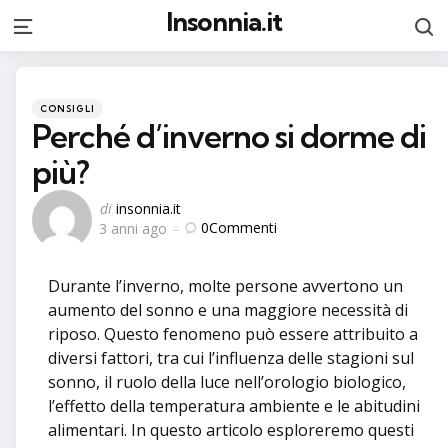
Insonnia.it
C
Menu
Categorie
Pubblicato
CONSIGLI
in
Perché d’inverno si dorme di
più?
Postato
di
insonnia.it
0
Commenti
3 anni ago
da
Durante l’inverno, molte persone avvertono un
aumento del sonno e una maggiore necessità di
riposo. Questo fenomeno può essere attribuito a
diversi fattori, tra cui l’influenza delle stagioni sul
sonno, il ruolo della luce nell’orologio biologico,
l’effetto della temperatura ambiente e le abitudini
alimentari. In questo articolo esploreremo questi