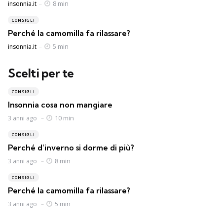
Posted
8 min
insonnia.it
CONSIGLI
Perché la camomilla fa rilassare?
Posted
5 min
insonnia.it
Scelti per te
CONSIGLI
Insonnia cosa non mangiare
10 min
3 anni ago
CONSIGLI
Perché d’inverno si dorme di più?
8 min
3 anni ago
CONSIGLI
Perché la camomilla fa rilassare?
5 min
3 anni ago