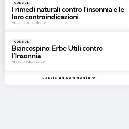
Pubblicato
CONSIGLI
in
I rimedi naturali contro l'insonnia e le
loro controindicazioni
Articolo precedente
Pubblicato
CONSIGLI
in
Biancospino: Erbe Utili contro
l'Insonnia
Articolo successivo
Lascia un commento