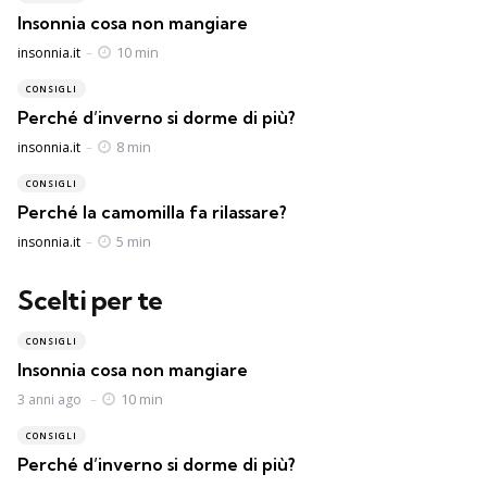
Insonnia cosa non mangiare
Posted
10 min
insonnia.it
CONSIGLI
Perché d’inverno si dorme di più?
Posted
8 min
insonnia.it
CONSIGLI
Perché la camomilla fa rilassare?
Posted
5 min
insonnia.it
Scelti per te
CONSIGLI
Insonnia cosa non mangiare
10 min
3 anni ago
CONSIGLI
Perché d’inverno si dorme di più?