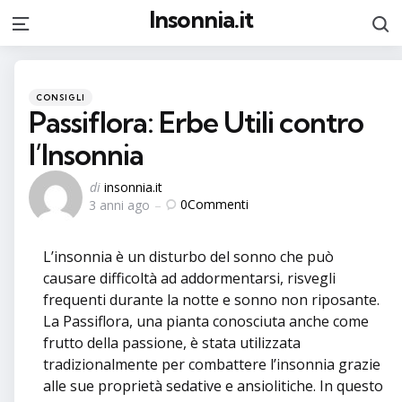
Insonnia.it
C
Menu
Categorie
Pubblicato
CONSIGLI
in
Passiflora: Erbe Utili contro
l’Insonnia
Postato
di
insonnia.it
0
Commenti
3 anni ago
da
L’insonnia è un disturbo del sonno che può
causare difficoltà ad addormentarsi, risvegli
frequenti durante la notte e sonno non riposante.
La Passiflora, una pianta conosciuta anche come
frutto della passione, è stata utilizzata
tradizionalmente per combattere l’insonnia grazie
alle sue proprietà sedative e ansiolitiche. In questo